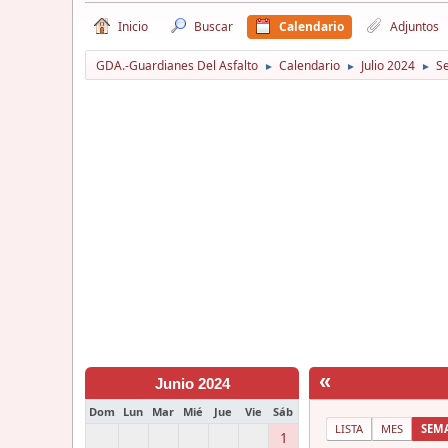
Inicio
Buscar
Calendario
Adjuntos
GDA.-Guardianes Del Asfalto
Calendario
Julio 2024
S
►
►
►
«
Junio 2024
Dom
Lun
Mar
Mié
Jue
Vie
Sáb
LISTA
MES
SEM
1