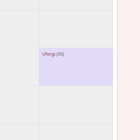
Uforgc
(50)