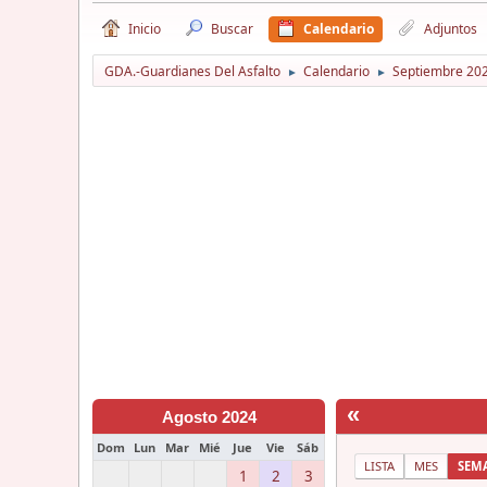
Inicio
Buscar
Calendario
Adjuntos
GDA.-Guardianes Del Asfalto
Calendario
Septiembre 20
►
►
«
Agosto 2024
Dom
Lun
Mar
Mié
Jue
Vie
Sáb
LISTA
MES
SEM
1
2
3