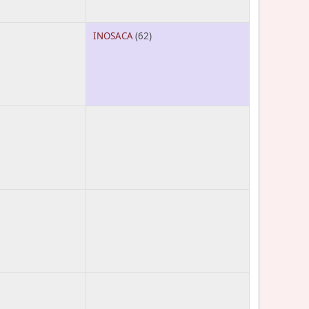
INOSACA
(62)