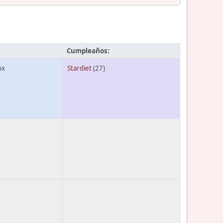
Cumpleaños:
ox
Stardiet
(27)