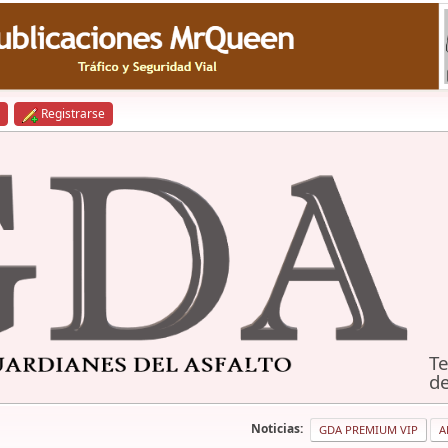
Registrarse
Te
de
Noticias:
GDA PREMIUM VIP
A