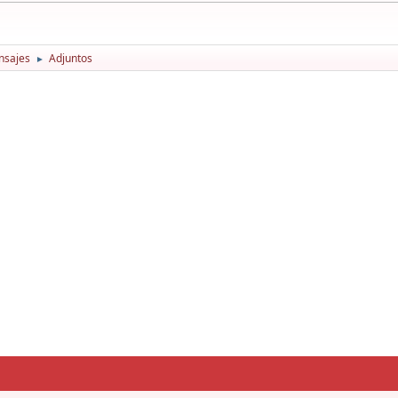
nsajes
Adjuntos
►