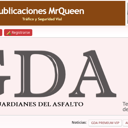
Registrarse
Te
de
Noticias:
GDA PREMIUM VIP
A