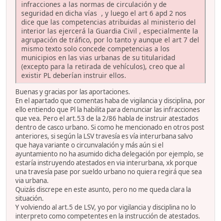
infracciones a las normas de circulación y de
seguridad en dicha vías , y luego el art 6 apd 2 nos
dice que las competencias atribuidas al ministerio del
interior las ejercerá la Guardia Civil , especialmente la
agrupación de tráfico, por lo tanto y aunque el art 7 del
mismo texto solo concede competencias a los
municipios en las vias urbanas de su titularidad
(excepto para la retirada de vehículos), creo que al
existir PL deberían instruir ellos.
Buenas y gracias por las aportaciones.
En el apartado que comentas haba de vigilancia y disciplina, por
ello entiendo que Pl la habilita para denunciar las infracciones
que vea. Pero el art.53 de la 2/86 habla de instruir atestados
dentro de casco urbano. Si como he mencionado en otros post
anteriores, si según la LSV travesía es vía interurbana salvo
que haya variante o circunvalación y más aún si el
ayuntamiento no ha asumido dicha delegación por ejemplo, se
estaría instruyendo atestados en via interurbana, xk porque
una travesía pase por sueldo urbano no quiera regirá que sea
via urbana.
Quizás discrepe en este asunto, pero no me queda clara la
situación.
Y volviendo al art.5 de LSV, yo por vigilancia y disciplina no lo
interpreto como competentes en la instrucción de atestados.