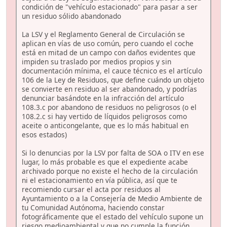
condición de "vehículo estacionado" para pasar a ser
un residuo sólido abandonado
La LSV y el Reglamento General de Circulación se
aplican en vías de uso común, pero cuando el coche
está en mitad de un campo con daños evidentes que
impiden su traslado por medios propios y sin
documentación mínima, el cauce técnico es el artículo
106 de la Ley de Residuos, que define cuándo un objeto
se convierte en residuo al ser abandonado, y podrías
denunciar basándote en la infracción del artículo
108.3.c por abandono de residuos no peligrosos (o el
108.2.c si hay vertido de líquidos peligrosos como
aceite o anticongelante, que es lo más habitual en
esos estados)
Si lo denuncias por la LSV por falta de SOA o ITV en ese
lugar, lo más probable es que el expediente acabe
archivado porque no existe el hecho de la circulación
ni el estacionamiento en vía pública, así que te
recomiendo cursar el acta por residuos al
Ayuntamiento o a la Consejería de Medio Ambiente de
tu Comunidad Autónoma, haciendo constar
fotográficamente que el estado del vehículo supone un
riesgo medioambiental y que no cumple la función