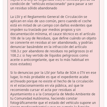
condición de "vehículo estacionado" para pasar a ser
un residuo sólido abandonado
La LSV y el Reglamento General de Circulación se
aplican en vías de uso común, pero cuando el coche
está en mitad de un campo con daños evidentes que
impiden su traslado por medios propios y sin
documentación mínima, el cauce técnico es el artículo
106 de la Ley de Residuos, que define cuándo un objeto
se convierte en residuo al ser abandonado, y podrías
denunciar basándote en la infracción del artículo
108.3.c por abandono de residuos no peligrosos (o el
108.2.c si hay vertido de líquidos peligrosos como
aceite o anticongelante, que es lo más habitual en
esos estados)
Si lo denuncias por la LSV por falta de SOA o ITV en ese
lugar, lo más probable es que el expediente acabe
archivado porque no existe el hecho de la circulación
ni el estacionamiento en vía pública, así que te
recomiendo cursar el acta por residuos al
Ayuntamiento o a la Consejería de Medio Ambiente de
tu Comunidad Autónoma, haciendo constar
fotográficamente que el estado del vehículo supone un
riesgo medioambiental y que no cumple la función