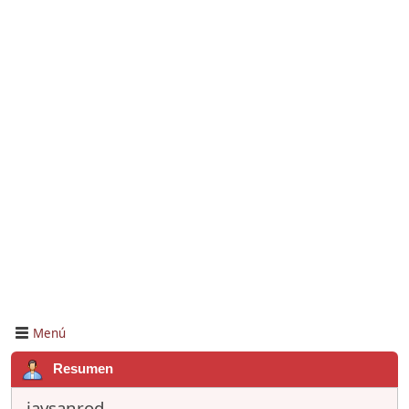
Menú
Resumen
javsanrod