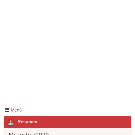
Menú
Resumen
Msanchez2079