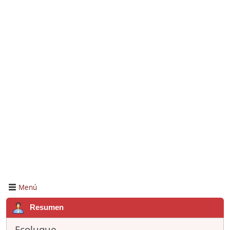
Menú
Resumen
Fcoluque