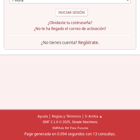
¿Olvidaste tu contraseña?
¿No te ha llegado el correo de activación?
¿No tienes cuenta?
Regístrate
.
|
|
Ayuda
Reglas y Términos
Ir Arriba ▲
,
SMF 2.1.6 © 2025
Simple Machines
for
SMFAds
Free Forums
Page generada en 0.094 segundos con 13 consultas.