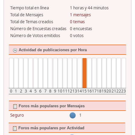
Tiempo total en línea
1 horas y 44 minutos
Total de Mensajes
1 mensajes
Total de Temas creados
0 temas
Número de Encuestas creadas
0 encuestas
Número de Votos emitidos
0 votos
Actividad de publicaciones por Hora
0
1
2
3
4
5
6
7
8
9
10
11
12
13
14
15
16
17
18
19
20
21
22
23
Foros más populares por Mensajes
Seguro
1
Foros más populares por Actividad