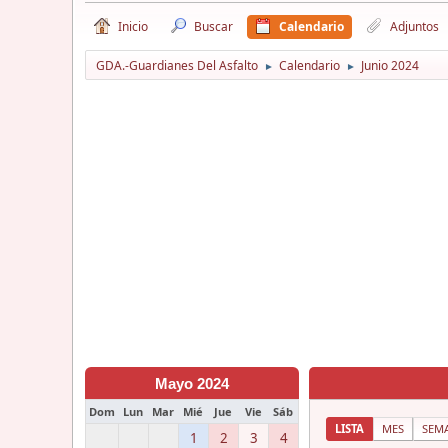
Inicio
Buscar
Calendario
Adjuntos
GDA.-Guardianes Del Asfalto
Calendario
Junio 2024
►
►
Mayo 2024
Dom
Lun
Mar
Mié
Jue
Vie
Sáb
LISTA
MES
SEM
1
2
3
4