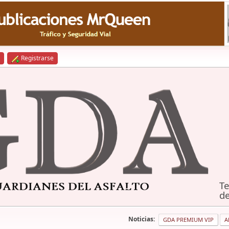
Registrarse
Te
de
Noticias:
GDA PREMIUM VIP
A