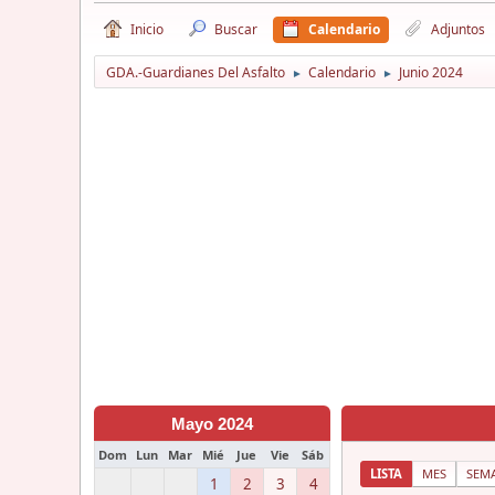
Inicio
Buscar
Calendario
Adjuntos
GDA.-Guardianes Del Asfalto
Calendario
Junio 2024
►
►
Mayo 2024
Dom
Lun
Mar
Mié
Jue
Vie
Sáb
LISTA
MES
SEM
1
2
3
4