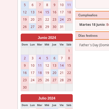
5
6
7
8
9
10
11
12
13
14
15
16
17
18
Cumpleaños
19
20
21
22
23
24
25
Martes 18 Junio
:
B
26
27
28
29
30
31
Días festivos
Junio 2024
Dom
Lun
Mar
Mié
Jue
Vie
Sáb
Father's Day (Domin
1
2
3
4
5
6
7
8
9
10
11
12
13
14
15
16
17
18
19
20
21
22
23
24
25
26
27
28
29
30
Julio 2024
Dom
Lun
Mar
Mié
Jue
Vie
Sáb