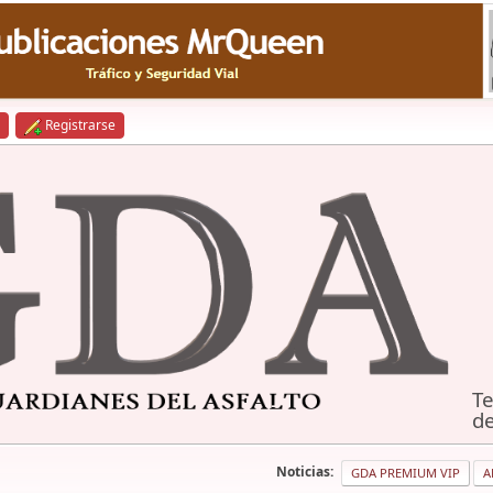
Registrarse
Te
de
Noticias:
GDA PREMIUM VIP
A