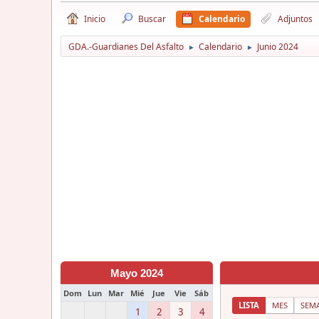
Inicio
Buscar
Calendario
Adjuntos
GDA.-Guardianes Del Asfalto
Calendario
Junio 2024
►
►
Mayo 2024
Dom
Lun
Mar
Mié
Jue
Vie
Sáb
LISTA
MES
SEM
1
2
3
4