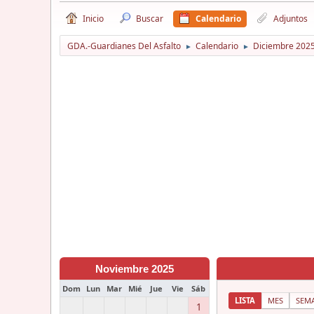
Inicio
Buscar
Calendario
Adjuntos
GDA.-Guardianes Del Asfalto
Calendario
Diciembre 202
►
►
Noviembre 2025
Dom
Lun
Mar
Mié
Jue
Vie
Sáb
LISTA
MES
SEM
1