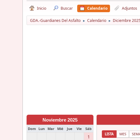
Inicio
Buscar
Calendario
Adjuntos
GDA.-Guardianes Del Asfalto
Calendario
Diciembre 202
►
►
Noviembre 2025
Dom
Lun
Mar
Mié
Jue
Vie
Sáb
LISTA
MES
SEM
1