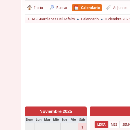
Inicio
Buscar
Calendario
Adjuntos
GDA.-Guardianes Del Asfalto
Calendario
Diciembre 202
►
►
Noviembre 2025
Dom
Lun
Mar
Mié
Jue
Vie
Sáb
LISTA
MES
SEM
1