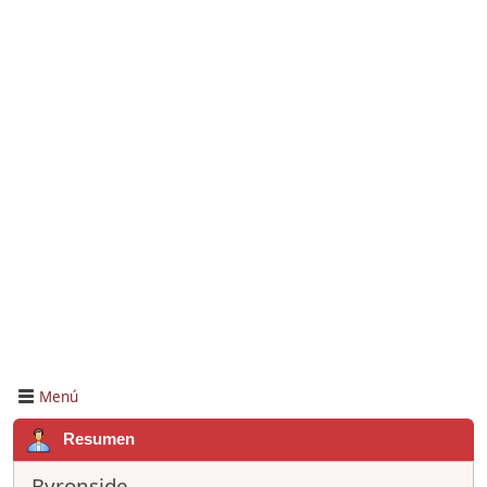
Menú
Resumen
Byronside