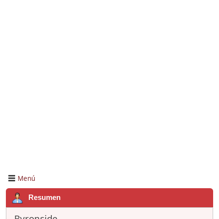
Menú
Resumen
Byronside