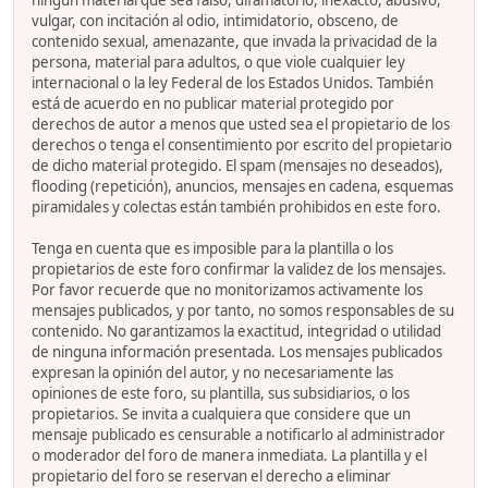
ningún material que sea falso, difamatorio, inexacto, abusivo,
vulgar, con incitación al odio, intimidatorio, obsceno, de
contenido sexual, amenazante, que invada la privacidad de la
persona, material para adultos, o que viole cualquier ley
internacional o la ley Federal de los Estados Unidos. También
está de acuerdo en no publicar material protegido por
derechos de autor a menos que usted sea el propietario de los
derechos o tenga el consentimiento por escrito del propietario
de dicho material protegido. El spam (mensajes no deseados),
flooding (repetición), anuncios, mensajes en cadena, esquemas
piramidales y colectas están también prohibidos en este foro.
Tenga en cuenta que es imposible para la plantilla o los
propietarios de este foro confirmar la validez de los mensajes.
Por favor recuerde que no monitorizamos activamente los
mensajes publicados, y por tanto, no somos responsables de su
contenido. No garantizamos la exactitud, integridad o utilidad
de ninguna información presentada. Los mensajes publicados
expresan la opinión del autor, y no necesariamente las
opiniones de este foro, su plantilla, sus subsidiarios, o los
propietarios. Se invita a cualquiera que considere que un
mensaje publicado es censurable a notificarlo al administrador
o moderador del foro de manera inmediata. La plantilla y el
propietario del foro se reservan el derecho a eliminar