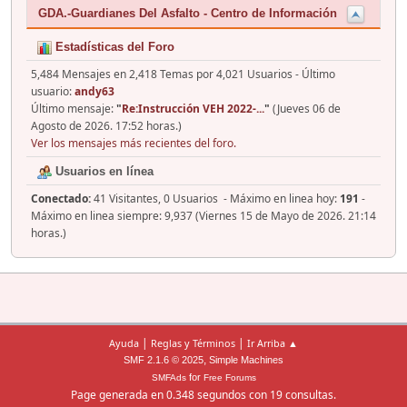
GDA.-Guardianes Del Asfalto - Centro de Información
Estadísticas del Foro
5,484 Mensajes en 2,418 Temas por 4,021 Usuarios - Último
usuario:
andy63
Último mensaje:
"
Re:Instrucción VEH 2022-...
"
(Jueves 06 de
Agosto de 2026. 17:52 horas.)
Ver los mensajes más recientes del foro.
Usuarios en línea
Conectado:
41 Visitantes, 0 Usuarios - Máximo en linea hoy:
191
-
Máximo en linea siempre: 9,937 (Viernes 15 de Mayo de 2026. 21:14
horas.)
|
|
Ayuda
Reglas y Términos
Ir Arriba ▲
,
SMF 2.1.6 © 2025
Simple Machines
for
SMFAds
Free Forums
Page generada en 0.348 segundos con 19 consultas.