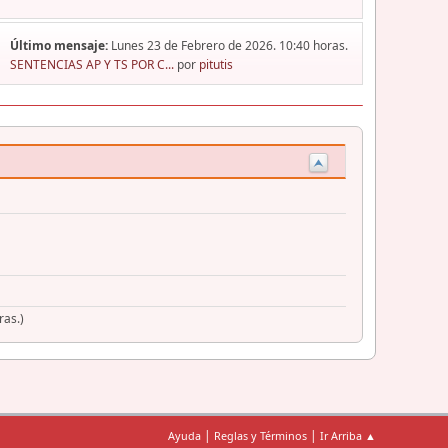
Último mensaje:
Lunes 23 de Febrero de 2026. 10:40 horas.
SENTENCIAS AP Y TS POR C...
por
pitutis
ras.)
|
|
Ayuda
Reglas y Términos
Ir Arriba ▲