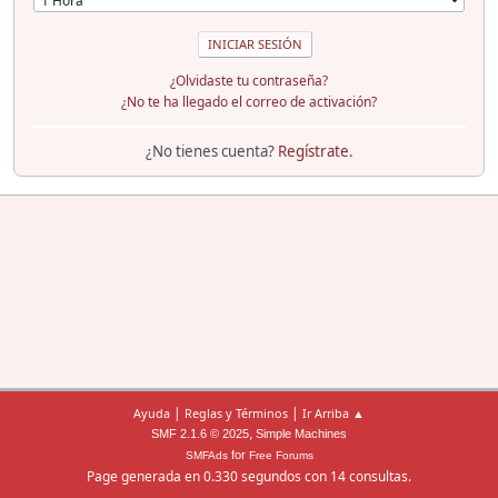
¿Olvidaste tu contraseña?
¿No te ha llegado el correo de activación?
¿No tienes cuenta?
Regístrate
.
|
|
Ayuda
Reglas y Términos
Ir Arriba ▲
,
SMF 2.1.6 © 2025
Simple Machines
for
SMFAds
Free Forums
Page generada en 0.330 segundos con 14 consultas.