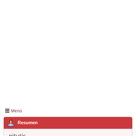
Menú
Resumen
pitutis