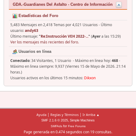
GDA.-Guardianes Del Asfalto - Centro de Información
Estadísticas del Foro
5,483 Mensajes en 2,418 Temas por 4,021 Usuarios - Último
usuario:
andy63
Último mensaje:
"
Re:Instrucción VEH 2022-...
"
(
Ayer
a las 15:29)
Ver los mensajes más recientes del foro.
Usuarios en línea
Conectado:
34 Visitantes, 1 Usuario - Máximo en linea hoy:
468
-
Máximo en linea siempre: 9,937 (Viernes 15 de Mayo de 2026. 21:14
horas.)
Usuarios activos en los últimos 15 minutos:
Dikxon
|
|
Ayuda
Reglas y Términos
Ir Arriba ▲
,
SMF 2.1.6 © 2025
Simple Machines
for
SMFAds
Free Forums
Page generada en 0.474 segundos con 19 consultas.