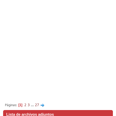
2
3
...
27
Páginas
1
Lista de archivos adjuntos