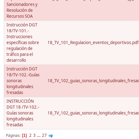
Sancionadores y
Resolución de
Recursos SOA
Instrucción DGT
18/TV-101.-
Instrucciones
específicas sobre
18_TV_101_Regulacion_eventos_deportivos.pdf
regulación de
tráfico para el
desarrollo
Instrucción DGT
18/TV-102.-Guías
sonoras
18_TV_102_guias_sonoras_longitudinales_fresa
longitudinales
fresadas
INSTRUCCIÓN
DGT 18 /TV-102.-
Guías sonoras
18_TV_102_guias_sonoras_longitudinales_fresa
longitudinales
fresadas
2
3
...
27
Páginas
1