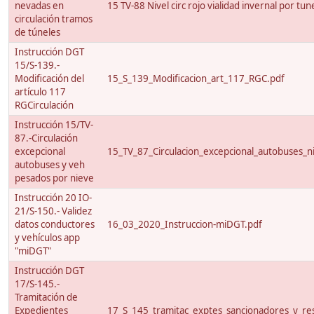
nevadas en
15 TV-88 Nivel circ rojo vialidad invernal por tun
circulación tramos
de túneles
Instrucción DGT
15/S-139.-
Modificación del
15_S_139_Modificacion_art_117_RGC.pdf
artículo 117
RGCirculación
Instrucción 15/TV-
87.-Circulación
excepcional
15_TV_87_Circulacion_excepcional_autobuses_ni
autobuses y veh
pesados por nieve
Instrucción 20 IO-
21/S-150.- Validez
datos conductores
16_03_2020_Instruccion-miDGT.pdf
y vehículos app
"miDGT"
Instrucción DGT
17/S-145.-
Tramitación de
Expedientes
17_S_145_tramitac_exptes_sancionadores_y_res