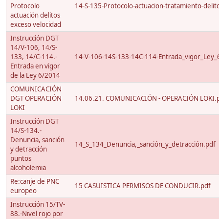
Protocolo
14-S-135-Protocolo-actuacion-tratamiento-delito
actuación delitos
exceso velocidad
Instrucción DGT
14/V-106, 14/S-
133, 14/C-114.-
14-V-106-14S-133-14C-114-Entrada_vigor_Ley_
Entrada en vigor
de la Ley 6/2014
COMUNICACIÓN
DGT OPERACIÓN
14.06.21. COMUNICACIÓN - OPERACIÓN LOKI.
LOKI
Instrucción DGT
14/S-134.-
Denuncia, sanción
14_S_134_Denuncia,_sanción_y_detracción.pdf
y detracción
puntos
alcoholemia
Re:canje de PNC
15 CASUISTICA PERMISOS DE CONDUCIR.pdf
europeo
Instrucción 15/TV-
88.-Nivel rojo por