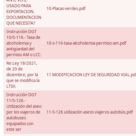
ANTE VEHI.
USADO PARA
10-Placas-verdes.pdf
EXPORTACION.
DOCUMENTACION
QUE NECESITA?
Instrucción DGT
10/S-116.- Tasa de
alcoholemia y
10-s-116-tasa-alcoholemia-permiso-am.pdf
antigüedad del
permiso AM o LCC.
Re:Ley 18/2021,
de 20 de
diciembre, por la
11 MODIFICACION LEY DE SEGURIDAD VIAL.pd
que se modifica la
LTSV.
Instrucción DGT
11/S-126.-
Utilización del aseo
por los viajeros de
11-S-126 utilización aseos viajeros autobús.pdf
autobuses
equipados con
este ser