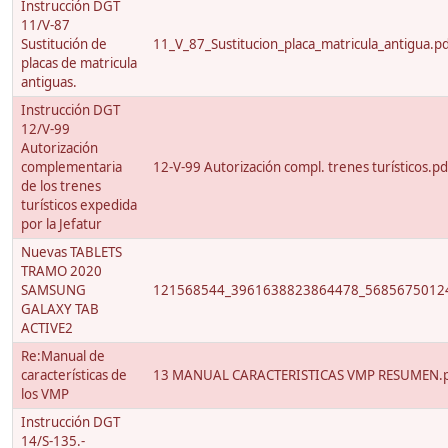
Instrucción DGT
11/V-87
Sustitución de
11_V_87_Sustitucion_placa_matricula_antigua.p
placas de matricula
antiguas.
Instrucción DGT
12/V-99
Autorización
complementaria
12-V-99 Autorización compl. trenes turísticos.pd
de los trenes
turísticos expedida
por la Jefatur
Nuevas TABLETS
TRAMO 2020
SAMSUNG
121568544_3961638823864478_56856750124
GALAXY TAB
ACTIVE2
Re:Manual de
características de
13 MANUAL CARACTERISTICAS VMP RESUMEN.
los VMP
Instrucción DGT
14/S-135.-