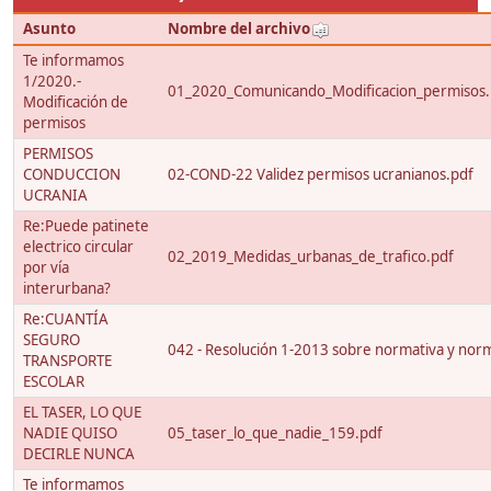
Asunto
Nombre del archivo
Te informamos
1/2020.-
01_2020_Comunicando_Modificacion_permisos.
Modificación de
permisos
PERMISOS
CONDUCCION
02-COND-22 Validez permisos ucranianos.pdf
UCRANIA
Re:Puede patinete
electrico circular
02_2019_Medidas_urbanas_de_trafico.pdf
por vía
interurbana?
Re:CUANTÍA
SEGURO
042 - Resolución 1-2013 sobre normativa y nor
TRANSPORTE
ESCOLAR
EL TASER, LO QUE
NADIE QUISO
05_taser_lo_que_nadie_159.pdf
DECIRLE NUNCA
Te informamos