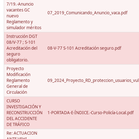
7/19.-Anuncio
vacantes GC
07_2019_Comunicando_Anuncio_vaca.pdf
nuevo
Reglamento y
simulador méritos
Instrucción DGT
08/V-77 ; S-101
Acreditación del
08-V-77 S-101 Acreditación seguro.pdf
seguro
obligatorio.
Proyecto
Modificación
Reglamento
09_2024_Proyecto_RD_proteccion_usuarios_vuln
General de
Circulación
CURSO
INVESTIGACIÓN Y
RECONSTRUCCIÓN
1-PORTADA-E-ÍNDICE.-Curso-Policía-Local.pdf
DEL ACCIDENTE
DE TRÁFICO
Re: ACTUACION