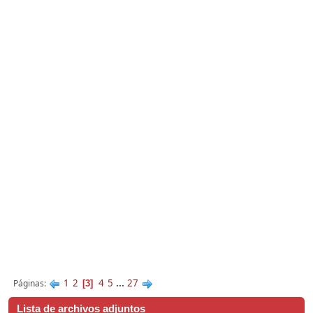
1
2
4
5
...
27
Páginas
3
Lista de archivos adjuntos