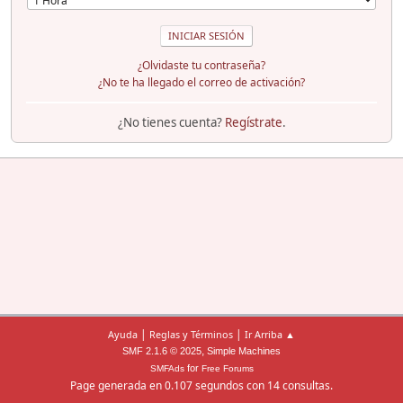
¿Olvidaste tu contraseña?
¿No te ha llegado el correo de activación?
¿No tienes cuenta?
Regístrate
.
|
|
Ayuda
Reglas y Términos
Ir Arriba ▲
,
SMF 2.1.6 © 2025
Simple Machines
for
SMFAds
Free Forums
Page generada en 0.107 segundos con 14 consultas.