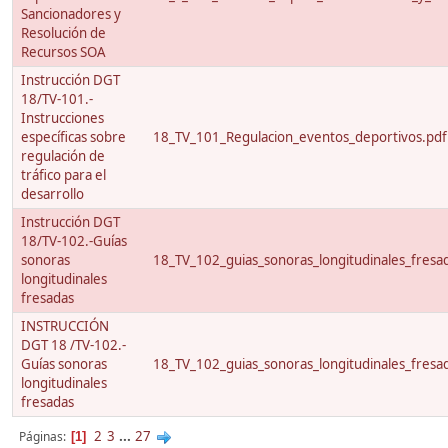
Sancionadores y
Resolución de
Recursos SOA
Instrucción DGT
18/TV-101.-
Instrucciones
específicas sobre
18_TV_101_Regulacion_eventos_deportivos.pdf
regulación de
tráfico para el
desarrollo
Instrucción DGT
18/TV-102.-Guías
sonoras
18_TV_102_guias_sonoras_longitudinales_fresa
longitudinales
fresadas
INSTRUCCIÓN
DGT 18 /TV-102.-
Guías sonoras
18_TV_102_guias_sonoras_longitudinales_fresa
longitudinales
fresadas
2
3
...
27
Páginas
1