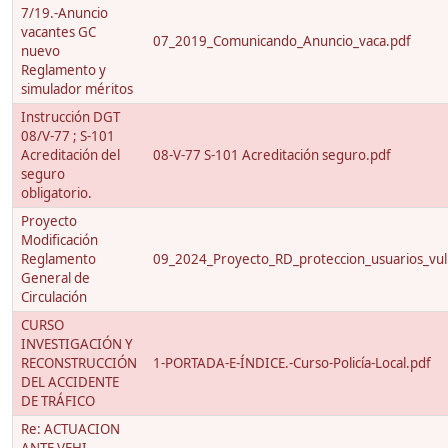
7/19.-Anuncio
vacantes GC
07_2019_Comunicando_Anuncio_vaca.pdf
nuevo
Reglamento y
simulador méritos
Instrucción DGT
08/V-77 ; S-101
Acreditación del
08-V-77 S-101 Acreditación seguro.pdf
seguro
obligatorio.
Proyecto
Modificación
Reglamento
09_2024_Proyecto_RD_proteccion_usuarios_vuln
General de
Circulación
CURSO
INVESTIGACIÓN Y
RECONSTRUCCIÓN
1-PORTADA-E-ÍNDICE.-Curso-Policía-Local.pdf
DEL ACCIDENTE
DE TRÁFICO
Re: ACTUACION