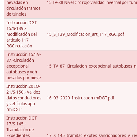
nevadas en
15 TV-88 Nivel circ rojo vialidad invernal por tun
circulación tramos
de túneles
Instrucción DGT
15/S-139.-
Modificación del
15_S_139_Modificacion_art_117_RGC.pdf
artículo 117
RGCirculación
Instrucción 15/TV-
87.-Circulación
excepcional
15_TV_87_Circulacion_excepcional_autobuses_ni
autobuses y veh
pesados por nieve
Instrucción 20 IO-
21/S-150.- Validez
datos conductores
16_03_2020_Instruccion-miDGT.pdf
y vehículos app
"miDGT"
Instrucción DGT
17/S-145.-
Tramitación de
Expedientes
17_S_145_tramitac_exptes_sancionadores_y_res