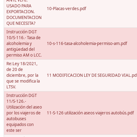
ANTE VEHI.
USADO PARA
10-Placas-verdes.pdf
EXPORTACION.
DOCUMENTACION
QUE NECESITA?
Instrucción DGT
10/S-116.- Tasa de
alcoholemia y
10-s-116-tasa-alcoholemia-permiso-am.pdf
antigüedad del
permiso AM o LCC.
Re:Ley 18/2021,
de 20 de
diciembre, por la
11 MODIFICACION LEY DE SEGURIDAD VIAL.pd
que se modifica la
LTSV.
Instrucción DGT
11/S-126.-
Utilización del aseo
por los viajeros de
11-S-126 utilización aseos viajeros autobús.pdf
autobuses
equipados con
este ser