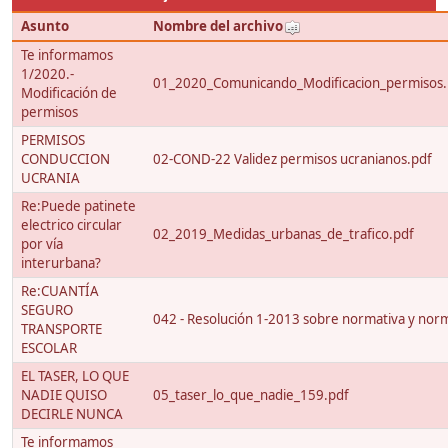
Asunto
Nombre del archivo
Te informamos
1/2020.-
01_2020_Comunicando_Modificacion_permisos.
Modificación de
permisos
PERMISOS
CONDUCCION
02-COND-22 Validez permisos ucranianos.pdf
UCRANIA
Re:Puede patinete
electrico circular
02_2019_Medidas_urbanas_de_trafico.pdf
por vía
interurbana?
Re:CUANTÍA
SEGURO
042 - Resolución 1-2013 sobre normativa y nor
TRANSPORTE
ESCOLAR
EL TASER, LO QUE
NADIE QUISO
05_taser_lo_que_nadie_159.pdf
DECIRLE NUNCA
Te informamos