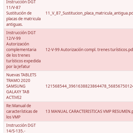
Instrucción DGT
11/V-87
Sustitución de
11_V_87_Sustitucion_placa_matricula_antigua.p
placas de matricula
antiguas.
Instrucción DGT
12/V-99
Autorización
complementaria
12-V-99 Autorización compl. trenes turísticos.pd
de los trenes
turísticos expedida
por la Jefatur
Nuevas TABLETS
TRAMO 2020
SAMSUNG
121568544_3961638823864478_56856750124
GALAXY TAB
ACTIVE2
Re:Manual de
características de
13 MANUAL CARACTERISTICAS VMP RESUMEN.
los VMP
Instrucción DGT
14/S-135.-