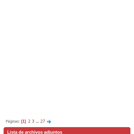
2
3
...
27
Páginas
1
Lista de archivos adjuntos