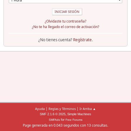
¿Olvidaste tu contraseña?
¿No te ha llegado el correo de activación?
¿No tienes cuenta?
Regístrate
.
|
|
Ayuda
Reglas y Términos
Ir Arriba ▲
,
SMF 2.1.6 © 2025
Simple Machines
for
SMFAds
Free Forums
Page generada en 0.043 segundos con 13 consultas.