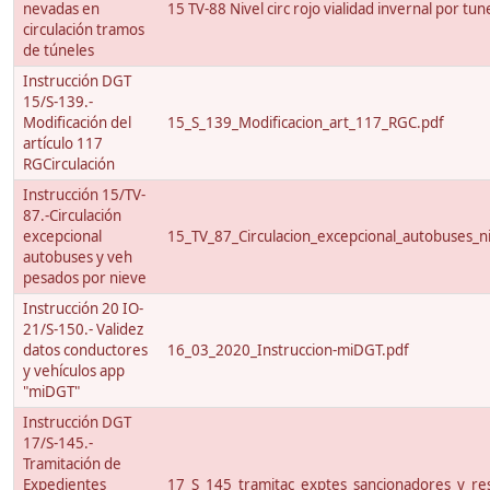
nevadas en
15 TV-88 Nivel circ rojo vialidad invernal por tun
circulación tramos
de túneles
Instrucción DGT
15/S-139.-
Modificación del
15_S_139_Modificacion_art_117_RGC.pdf
artículo 117
RGCirculación
Instrucción 15/TV-
87.-Circulación
excepcional
15_TV_87_Circulacion_excepcional_autobuses_ni
autobuses y veh
pesados por nieve
Instrucción 20 IO-
21/S-150.- Validez
datos conductores
16_03_2020_Instruccion-miDGT.pdf
y vehículos app
"miDGT"
Instrucción DGT
17/S-145.-
Tramitación de
Expedientes
17_S_145_tramitac_exptes_sancionadores_y_res