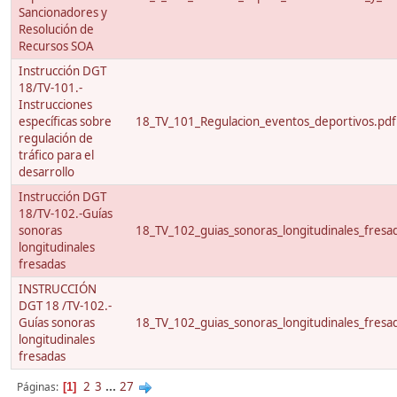
Sancionadores y
Resolución de
Recursos SOA
Instrucción DGT
18/TV-101.-
Instrucciones
específicas sobre
18_TV_101_Regulacion_eventos_deportivos.pdf
regulación de
tráfico para el
desarrollo
Instrucción DGT
18/TV-102.-Guías
sonoras
18_TV_102_guias_sonoras_longitudinales_fresa
longitudinales
fresadas
INSTRUCCIÓN
DGT 18 /TV-102.-
Guías sonoras
18_TV_102_guias_sonoras_longitudinales_fresa
longitudinales
fresadas
2
3
...
27
Páginas
1