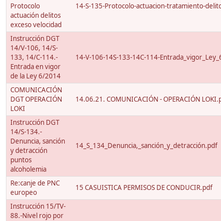
Protocolo
14-S-135-Protocolo-actuacion-tratamiento-delito
actuación delitos
exceso velocidad
Instrucción DGT
14/V-106, 14/S-
133, 14/C-114.-
14-V-106-14S-133-14C-114-Entrada_vigor_Ley_
Entrada en vigor
de la Ley 6/2014
COMUNICACIÓN
DGT OPERACIÓN
14.06.21. COMUNICACIÓN - OPERACIÓN LOKI.
LOKI
Instrucción DGT
14/S-134.-
Denuncia, sanción
14_S_134_Denuncia,_sanción_y_detracción.pdf
y detracción
puntos
alcoholemia
Re:canje de PNC
15 CASUISTICA PERMISOS DE CONDUCIR.pdf
europeo
Instrucción 15/TV-
88.-Nivel rojo por