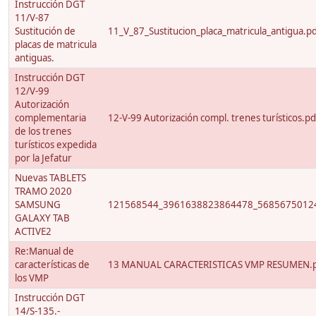
Instrucción DGT
11/V-87
Sustitución de
11_V_87_Sustitucion_placa_matricula_antigua.p
placas de matricula
antiguas.
Instrucción DGT
12/V-99
Autorización
complementaria
12-V-99 Autorización compl. trenes turísticos.pd
de los trenes
turísticos expedida
por la Jefatur
Nuevas TABLETS
TRAMO 2020
SAMSUNG
121568544_3961638823864478_56856750124
GALAXY TAB
ACTIVE2
Re:Manual de
características de
13 MANUAL CARACTERISTICAS VMP RESUMEN.
los VMP
Instrucción DGT
14/S-135.-