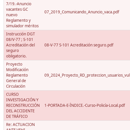
7/19.-Anuncio
vacantes GC
07_2019_Comunicando_Anuncio_vaca.pdf
nuevo
Reglamento y
simulador méritos
Instrucción DGT
08/V-77 ; S-101
Acreditación del
08-V-77 S-101 Acreditación seguro.pdf
seguro
obligatorio.
Proyecto
Modificación
Reglamento
09_2024_Proyecto_RD_proteccion_usuarios_vuln
General de
Circulación
CURSO
INVESTIGACIÓN Y
RECONSTRUCCIÓN
1-PORTADA-E-ÍNDICE.-Curso-Policía-Local.pdf
DEL ACCIDENTE
DE TRÁFICO
Re: ACTUACION