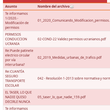
Asunto
Nombre del archivo
Te informamos
1/2020.-
01_2020_Comunicando_Modificacion_permisos.
Modificación de
permisos
PERMISOS
CONDUCCION
02-COND-22 Validez permisos ucranianos.pdf
UCRANIA
Re:Puede patinete
electrico circular
02_2019_Medidas_urbanas_de_trafico.pdf
por vía
interurbana?
Re:CUANTÍA
SEGURO
042 - Resolución 1-2013 sobre normativa y nor
TRANSPORTE
ESCOLAR
EL TASER, LO QUE
NADIE QUISO
05_taser_lo_que_nadie_159.pdf
DECIRLE NUNCA
Te informamos