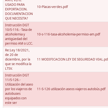
ANTE VEHI.
USADO PARA
10-Placas-verdes.pdf
EXPORTACION.
DOCUMENTACION
QUE NECESITA?
Instrucción DGT
10/S-116.- Tasa de
alcoholemia y
10-s-116-tasa-alcoholemia-permiso-am.pdf
antigüedad del
permiso AM o LCC.
Re:Ley 18/2021,
de 20 de
diciembre, por la
11 MODIFICACION LEY DE SEGURIDAD VIAL.pd
que se modifica la
LTSV.
Instrucción DGT
11/S-126.-
Utilización del aseo
por los viajeros de
11-S-126 utilización aseos viajeros autobús.pdf
autobuses
equipados con
este ser