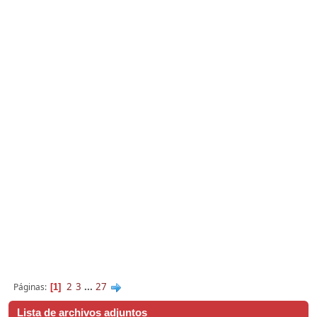
2
3
...
27
Páginas
1
Lista de archivos adjuntos