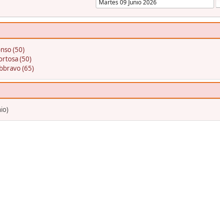
nso (50)
ortosa (50)
bbravo (65)
io)