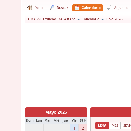
Inicio
Buscar
Calendario
Adjuntos
GDA.-Guardianes Del Asfalto
Calendario
Junio 2026
►
►
Mayo 2026
Dom
Lun
Mar
Mié
Jue
Vie
Sáb
LISTA
MES
SEM
1
2