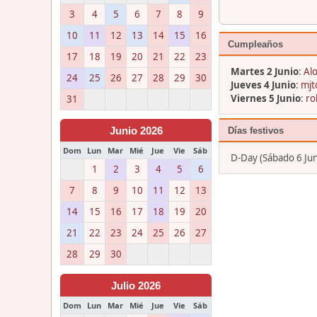
3
4
5
6
7
8
9
10
11
12
13
14
15
16
Cumpleaños
17
18
19
20
21
22
23
Martes 2 Junio
:
Alo
24
25
26
27
28
29
30
Jueves 4 Junio
:
mjt
Viernes 5 Junio
:
ro
31
Junio 2026
Días festivos
Dom
Lun
Mar
Mié
Jue
Vie
Sáb
D-Day (Sábado 6 Jun
1
2
3
4
5
6
7
8
9
10
11
12
13
14
15
16
17
18
19
20
21
22
23
24
25
26
27
28
29
30
Julio 2026
Dom
Lun
Mar
Mié
Jue
Vie
Sáb