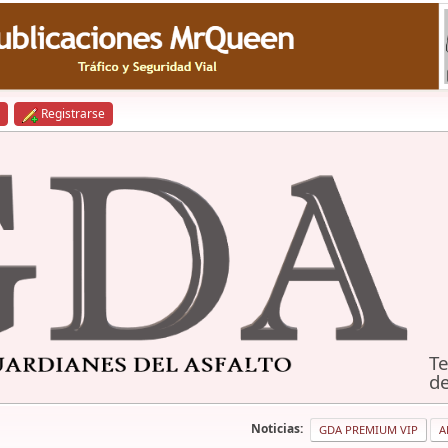
Registrarse
Te
de
Noticias:
GDA PREMIUM VIP
A