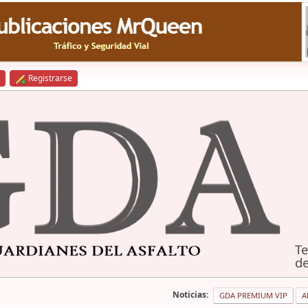
Registrarse
Te
de
Noticias:
GDA PREMIUM VIP
A