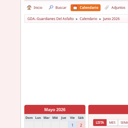
Inicio
Buscar
Calendario
Adjuntos
GDA.-Guardianes Del Asfalto
Calendario
Junio 2026
►
►
Mayo 2026
Dom
Lun
Mar
Mié
Jue
Vie
Sáb
LISTA
MES
SEM
1
2