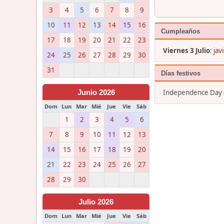
3
4
5
6
7
8
9
10
11
12
13
14
15
16
Cumpleaños
17
18
19
20
21
22
23
Viernes 3 Julio
:
jav
24
25
26
27
28
29
30
31
Días festivos
Independence Day (
Junio 2026
Dom
Lun
Mar
Mié
Jue
Vie
Sáb
1
2
3
4
5
6
7
8
9
10
11
12
13
14
15
16
17
18
19
20
21
22
23
24
25
26
27
28
29
30
Julio 2026
Dom
Lun
Mar
Mié
Jue
Vie
Sáb