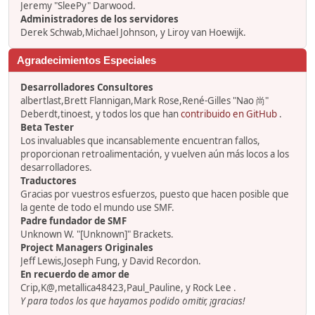
Jeremy "SleePy" Darwood.
Administradores de los servidores
Derek Schwab,Michael Johnson, y Liroy van Hoewijk.
Agradecimientos Especiales
Desarrolladores Consultores
albertlast,Brett Flannigan,Mark Rose,René-Gilles "Nao 尚"
Deberdt,tinoest, y todos los que han
contribuido en GitHub
.
Beta Tester
Los invaluables que incansablemente encuentran fallos,
proporcionan retroalimentación, y vuelven aún más locos a los
desarrolladores.
Traductores
Gracias por vuestros esfuerzos, puesto que hacen posible que
la gente de todo el mundo use SMF.
Padre fundador de SMF
Unknown W. "[Unknown]" Brackets.
Project Managers Originales
Jeff Lewis,Joseph Fung, y David Recordon.
En recuerdo de amor de
Crip,K@,metallica48423,Paul_Pauline, y Rock Lee .
Y para todos los que hayamos podido omitir, ¡gracias!