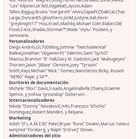
Will "Kindred" Wagner,Doug Heffernan,lurkalot,Steve,Aleksi
"Lex" Kilpinen,br360,GigaWatt,ziycon,Adam
Tallon,Bigguy,Bruno "margarett" Alves,CapadY,ChalkCat,Chas
Large,Duncan85,gbsothere,JimM,Justyne,Kat,Kevin
"greyknight17" Hou,Krash,Mashby,Michael Colin Blaber,Old
Fossil,S-Ace,shadav,Storman™,Wade "sησω" Poulsen, y
xenovanis .
Personalizadores
Diego Andrés,GL700Wing,Johnnie "TwitchisMental"
Ballew,Jonathan "vbgamer45" Valentin,Sami "SychO"
Mazouz,Brannon "B" Hall,Gary M. Gadsdon,Jack "akabugeyes"
Thorsen,Jason "JBlaze" Clemons,Joey "Tyrsson"
Smith,Kays,Michael "Mick." Gomez,NanoSector,Ricky.,Russell
"NEND" Najar, y SA™ .
Escritores de documentación
Michele "Illori" Davis,Irisado,AngelinaBelle,Chainy,Graeme
Spence, y Joshua "groundup" Dickerson .
Internacionalizadores
Nikola "Dzonny" Novaković,m4z,Francisco "d3vcho"
Domínguez,Robert Monden, y Relyana .
Marketing
Adish "(F.L.A.M.E.R)" Patel,Bryan "Runic" Deakin,Marcus "cσσкιє
мσηѕтєя" Forsberg, y Ralph "[n3rve]" Otowo .
Administradores del sitio