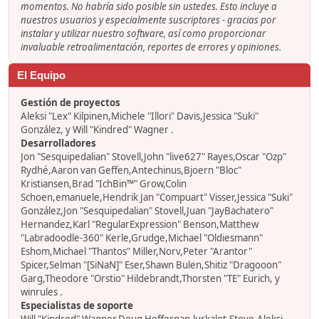
momentos. No habría sido posible sin ustedes. Esto incluye a
nuestros usuarios y especialmente suscriptores - gracias por
instalar y utilizar nuestro software, así como proporcionar
invaluable retroalimentación, reportes de errores y opiniones.
El Equipo
Gestión de proyectos
Aleksi "Lex" Kilpinen,Michele "Illori" Davis,Jessica "Suki"
González, y Will "Kindred" Wagner .
Desarrolladores
Jon "Sesquipedalian" Stovell,John "live627" Rayes,Oscar "Ozp"
Rydhé,Aaron van Geffen,Antechinus,Bjoern "Bloc"
Kristiansen,Brad "IchBin™" Grow,Colin
Schoen,emanuele,Hendrik Jan "Compuart" Visser,Jessica "Suki"
González,Jon "Sesquipedalian" Stovell,Juan "JayBachatero"
Hernandez,Karl "RegularExpression" Benson,Matthew
"Labradoodle-360" Kerle,Grudge,Michael "Oldiesmann"
Eshom,Michael "Thantos" Miller,Norv,Peter "Arantor"
Spicer,Selman "[SiNaN]" Eser,Shawn Bulen,Shitiz "Dragooon"
Garg,Theodore "Orstio" Hildebrandt,Thorsten "TE" Eurich, y
winrules .
Especialistas de soporte