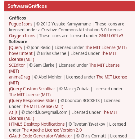
Software/Gráficos
Gráficos
Fugue Icons
| © 2012 Yusuke Kamiyamane | These icons are
licensed under a Creative Commons Attribution 3.0 License
Oxygen Icons
| These icons are licensed under
GNU LGPLv3
Software
JQuery
| © John Resig | Licensed under
The MIT License (MIT)
hoverIntent
| © Brian Cherne | Licensed under
The MIT
License (MIT)
SCEditor
| © Sam Clarke | Licensed under
The MIT License
(MIT)
animaDrag
| © Abel Mohler | Licensed under
The MIT License
(MIT)
jQuery Custom Scrollbar
| © Maciej Zubala | Licensed under
The MIT License (MIT)
jQuery Responsive Slider
| © booncon ROCKETS | Licensed
under
The MIT License (MIT)
At.js
| © chord.luo@gmail.com | Licensed under
The MIT
License (MIT)
HTML5 Desktop Notifications
| © Tsvetan Tsvetkov | Licensed
under
The Apache License Version 2.0
GAuth Code Generator/Validator
| © Chris Cornutt | Licensed