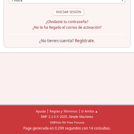
¿Olvidaste tu contraseña?
¿No te ha llegado el correo de activación?
¿No tienes cuenta?
Regístrate
.
|
|
Ayuda
Reglas y Términos
Ir Arriba ▲
,
SMF 2.1.6 © 2025
Simple Machines
for
SMFAds
Free Forums
Page generada en 0.299 segundos con 14 consultas.