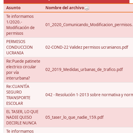
Asunto
Nombre del archivo
Te informamos
1/2020.-
01_2020_Comunicando_Modificacion_permisos.
Modificación de
permisos
PERMISOS
CONDUCCION
02-COND-22 Validez permisos ucranianos.pdf
UCRANIA
Re:Puede patinete
electrico circular
02_2019_Medidas_urbanas_de_trafico.pdf
por vía
interurbana?
Re:CUANTÍA
SEGURO
042 - Resolución 1-2013 sobre normativa y nor
TRANSPORTE
ESCOLAR
EL TASER, LO QUE
NADIE QUISO
05_taser_lo_que_nadie_159.pdf
DECIRLE NUNCA
Te informamos