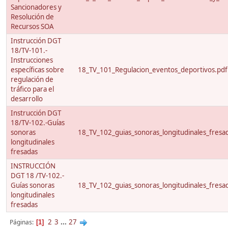
Sancionadores y
Resolución de
Recursos SOA
Instrucción DGT
18/TV-101.-
Instrucciones
específicas sobre
18_TV_101_Regulacion_eventos_deportivos.pdf
regulación de
tráfico para el
desarrollo
Instrucción DGT
18/TV-102.-Guías
sonoras
18_TV_102_guias_sonoras_longitudinales_fresa
longitudinales
fresadas
INSTRUCCIÓN
DGT 18 /TV-102.-
Guías sonoras
18_TV_102_guias_sonoras_longitudinales_fresa
longitudinales
fresadas
2
3
...
27
Páginas
1