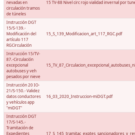
nevadas en
15 TV-88 Nivel circ rojo vialidad invernal por tun
circulación tramos
de túneles
Instrucción DGT
15/S-139.-
Modificación del
15_S_139_Modificacion_art_117_RGC.pdf
artículo 117
RGCirculación
Instrucción 15/TV-
87.-Circulación
excepcional
15_TV_87_Circulacion_excepcional_autobuses_ni
autobuses y veh
pesados por nieve
Instrucción 20 IO-
21/S-150.- Validez
datos conductores
16_03_2020_Instruccion-miDGT.pdf
y vehículos app
"miDGT"
Instrucción DGT
17/S-145.-
Tramitación de
Expedientes
17_S_145_tramitac_exptes_sancionadores_y_res