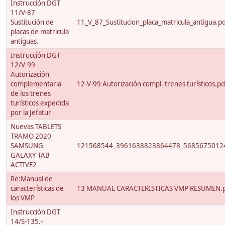
Instrucción DGT
11/V-87
Sustitución de
11_V_87_Sustitucion_placa_matricula_antigua.p
placas de matricula
antiguas.
Instrucción DGT
12/V-99
Autorización
complementaria
12-V-99 Autorización compl. trenes turísticos.pd
de los trenes
turísticos expedida
por la Jefatur
Nuevas TABLETS
TRAMO 2020
SAMSUNG
121568544_3961638823864478_56856750124
GALAXY TAB
ACTIVE2
Re:Manual de
características de
13 MANUAL CARACTERISTICAS VMP RESUMEN.
los VMP
Instrucción DGT
14/S-135.-