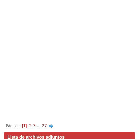
2
3
...
27
Páginas
1
Lista de archivos adjuntos