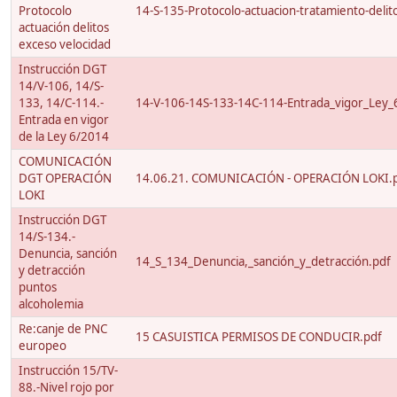
Protocolo
14-S-135-Protocolo-actuacion-tratamiento-delito
actuación delitos
exceso velocidad
Instrucción DGT
14/V-106, 14/S-
133, 14/C-114.-
14-V-106-14S-133-14C-114-Entrada_vigor_Ley_
Entrada en vigor
de la Ley 6/2014
COMUNICACIÓN
DGT OPERACIÓN
14.06.21. COMUNICACIÓN - OPERACIÓN LOKI.
LOKI
Instrucción DGT
14/S-134.-
Denuncia, sanción
14_S_134_Denuncia,_sanción_y_detracción.pdf
y detracción
puntos
alcoholemia
Re:canje de PNC
15 CASUISTICA PERMISOS DE CONDUCIR.pdf
europeo
Instrucción 15/TV-
88.-Nivel rojo por