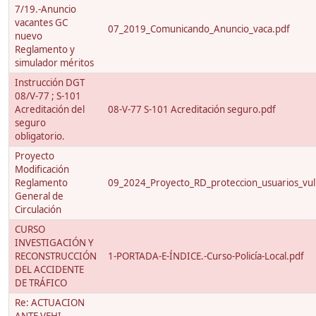
7/19.-Anuncio
vacantes GC
07_2019_Comunicando_Anuncio_vaca.pdf
nuevo
Reglamento y
simulador méritos
Instrucción DGT
08/V-77 ; S-101
Acreditación del
08-V-77 S-101 Acreditación seguro.pdf
seguro
obligatorio.
Proyecto
Modificación
Reglamento
09_2024_Proyecto_RD_proteccion_usuarios_vuln
General de
Circulación
CURSO
INVESTIGACIÓN Y
RECONSTRUCCIÓN
1-PORTADA-E-ÍNDICE.-Curso-Policía-Local.pdf
DEL ACCIDENTE
DE TRÁFICO
Re: ACTUACION