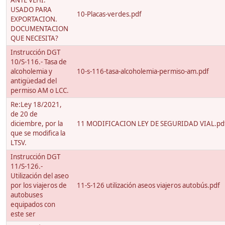
ANTE VEHI.
USADO PARA
10-Placas-verdes.pdf
EXPORTACION.
DOCUMENTACION
QUE NECESITA?
Instrucción DGT
10/S-116.- Tasa de
alcoholemia y
10-s-116-tasa-alcoholemia-permiso-am.pdf
antigüedad del
permiso AM o LCC.
Re:Ley 18/2021,
de 20 de
diciembre, por la
11 MODIFICACION LEY DE SEGURIDAD VIAL.pd
que se modifica la
LTSV.
Instrucción DGT
11/S-126.-
Utilización del aseo
por los viajeros de
11-S-126 utilización aseos viajeros autobús.pdf
autobuses
equipados con
este ser