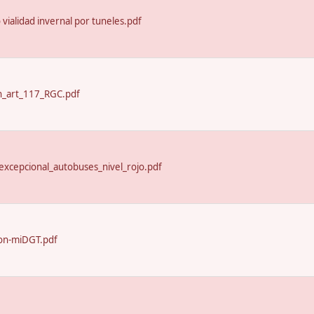
o vialidad invernal por tuneles.pdf
n_art_117_RGC.pdf
excepcional_autobuses_nivel_rojo.pdf
on-miDGT.pdf