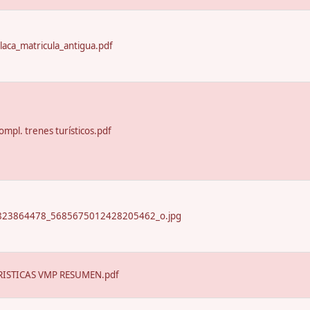
laca_matricula_antigua.pdf
ompl. trenes turísticos.pdf
23864478_5685675012428205462_o.jpg
ISTICAS VMP RESUMEN.pdf