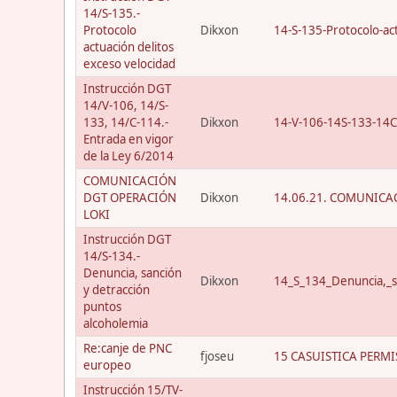
14/S-135.-
Protocolo
Dikxon
14-S-135-Protocolo-act
actuación delitos
exceso velocidad
Instrucción DGT
14/V-106, 14/S-
133, 14/C-114.-
Dikxon
14-V-106-14S-133-14C
Entrada en vigor
de la Ley 6/2014
COMUNICACIÓN
DGT OPERACIÓN
Dikxon
14.06.21. COMUNICAC
LOKI
Instrucción DGT
14/S-134.-
Denuncia, sanción
Dikxon
14_S_134_Denuncia,_s
y detracción
puntos
alcoholemia
Re:canje de PNC
fjoseu
15 CASUISTICA PERMI
europeo
Instrucción 15/TV-