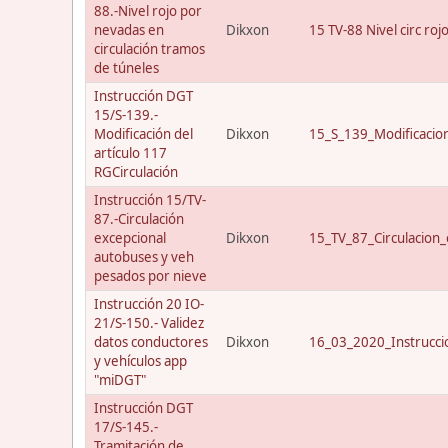
88.-Nivel rojo por
nevadas en
Dikxon
15 TV-88 Nivel circ roj
circulación tramos
de túneles
Instrucción DGT
15/S-139.-
Modificación del
Dikxon
15_S_139_Modificacio
artículo 117
RGCirculación
Instrucción 15/TV-
87.-Circulación
excepcional
Dikxon
15_TV_87_Circulacion_
autobuses y veh
pesados por nieve
Instrucción 20 IO-
21/S-150.- Validez
datos conductores
Dikxon
16_03_2020_Instrucci
y vehículos app
"miDGT"
Instrucción DGT
17/S-145.-
Tramitación de