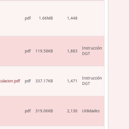
pdf
1.66MB
1,448
Instrucción
pdf
119.58KB
1,883
DGT
Instrucción
ulacion.pdf
pdf
337.17KB
1,471
DGT
pdf
319.06KB
2,130
Utilidades