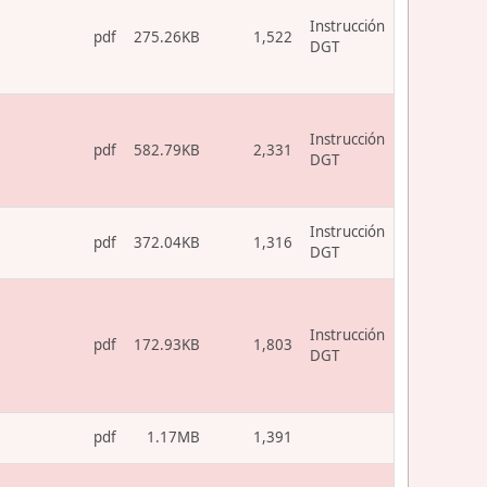
Instrucción
pdf
275.26KB
1,522
DGT
Instrucción
pdf
582.79KB
2,331
DGT
Instrucción
pdf
372.04KB
1,316
DGT
Instrucción
pdf
172.93KB
1,803
DGT
pdf
1.17MB
1,391