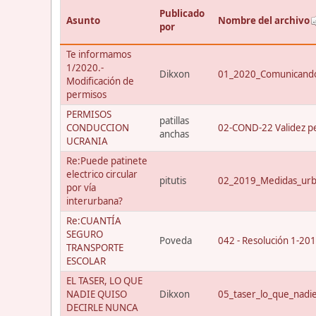
Publicado
Asunto
Nombre del archivo
por
Te informamos
1/2020.-
Dikxon
01_2020_Comunicando
Modificación de
permisos
PERMISOS
patillas
CONDUCCION
02-COND-22 Validez p
anchas
UCRANIA
Re:Puede patinete
electrico circular
pitutis
02_2019_Medidas_urba
por vía
interurbana?
Re:CUANTÍA
SEGURO
Poveda
042 - Resolución 1-20
TRANSPORTE
ESCOLAR
EL TASER, LO QUE
NADIE QUISO
Dikxon
05_taser_lo_que_nadi
DECIRLE NUNCA