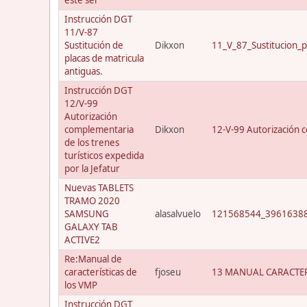
Instrucción DGT
11/V-87
Sustitución de
Dikxon
11_V_87_Sustitucion_p
placas de matricula
antiguas.
Instrucción DGT
12/V-99
Autorización
complementaria
Dikxon
12-V-99 Autorización c
de los trenes
turísticos expedida
por la Jefatur
Nuevas TABLETS
TRAMO 2020
SAMSUNG
alasalvuelo
121568544_39616388
GALAXY TAB
ACTIVE2
Re:Manual de
características de
fjoseu
13 MANUAL CARACTER
los VMP
Instrucción DGT