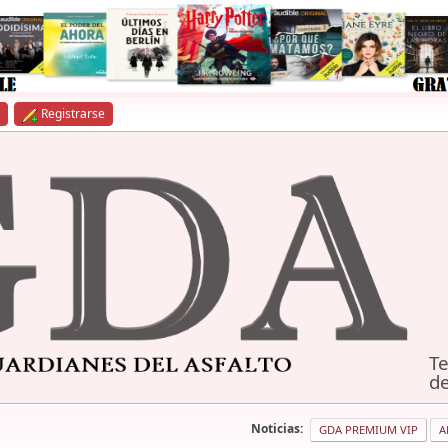
Registrarse
Te
de
Noticias:
GDA PREMIUM VIP
A