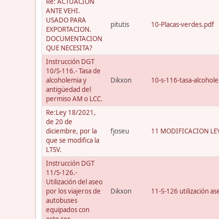
Re: ACTUACION
ANTE VEHI.
USADO PARA
pitutis
10-Placas-verdes.pdf
EXPORTACION.
DOCUMENTACION
QUE NECESITA?
Instrucción DGT
10/S-116.- Tasa de
alcoholemia y
Dikxon
10-s-116-tasa-alcohol
antigüedad del
permiso AM o LCC.
Re:Ley 18/2021,
de 20 de
diciembre, por la
fjoseu
11 MODIFICACION LEY
que se modifica la
LTSV.
Instrucción DGT
11/S-126.-
Utilización del aseo
por los viajeros de
Dikxon
11-S-126 utilización a
autobuses
equipados con
este ser