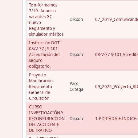
Te informamos
7/19.-Anuncio
vacantes GC
Dikxon
07_2019_Comunicando
nuevo
Reglamento y
simulador méritos
Instrucción DGT
08/V-77 ; S-101
Acreditación del
Dikxon
08-V-77 S-101 Acredit
seguro
obligatorio.
Proyecto
Modificación
Paco
Reglamento
09_2024_Proyecto_RD_
Ortega
General de
Circulación
CURSO
INVESTIGACIÓN Y
RECONSTRUCCIÓN
Dikxon
1-PORTADA-E-ÍNDICE.-C
DEL ACCIDENTE
DE TRÁFICO