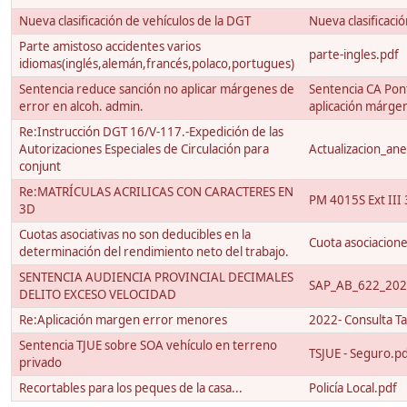
Nueva clasificación de vehículos de la DGT
Nueva clasificaci
Parte amistoso accidentes varios
parte-ingles.pdf
idiomas(inglés,alemán,francés,polaco,portugues)
Sentencia reduce sanción no aplicar márgenes de
Sentencia CA Pon
error en alcoh. admin.
aplicación márge
Re:Instrucción DGT 16/V-117.-Expedición de las
Autorizaciones Especiales de Circulación para
Actualizacion_an
conjunt
Re:MATRÍCULAS ACRILICAS CON CARACTERES EN
PM 4015S Ext III
3D
Cuotas asociativas no son deducibles en la
Cuota asociacione
determinación del rendimiento neto del trabajo.
SENTENCIA AUDIENCIA PROVINCIAL DECIMALES
SAP_AB_622_202
DELITO EXCESO VELOCIDAD
Re:Aplicación margen error menores
2022- Consulta T
Sentencia TJUE sobre SOA vehículo en terreno
TSJUE - Seguro.p
privado
Recortables para los peques de la casa...
Policía Local.pdf