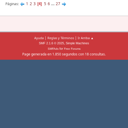
1
2
3
5
6
...
27
Páginas
4
|
|
Ayuda
Reglas y Términos
Ir Arriba ▲
,
SMF 2.1.6 © 2025
Simple Machines
for
SMFAds
Free Forums
Page generada en 1.850 segundos con 18 consultas.