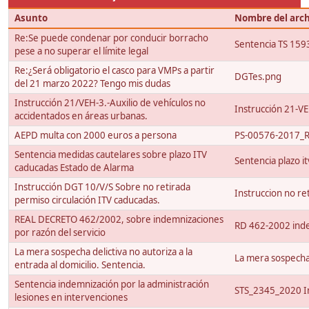
Asunto
Nombre del arc
Re:Se puede condenar por conducir borracho
Sentencia TS 159
pese a no superar el límite legal
Re:¿Será obligatorio el casco para VMPs a partir
DGTes.png
del 21 marzo 2022? Tengo mis dudas
Instrucción 21/VEH-3.-Auxilio de vehículos no
Instrucción 21-VE
accidentados en áreas urbanas.
AEPD multa con 2000 euros a persona
PS-00576-2017_Re
Sentencia medidas cautelares sobre plazo ITV
Sentencia plazo i
caducadas Estado de Alarma
Instrucción DGT 10/V/S Sobre no retirada
Instruccion no re
permiso circulación ITV caducadas.
REAL DECRETO 462/2002, sobre indemnizaciones
RD 462-2002 inde
por razón del servicio
La mera sospecha delictiva no autoriza a la
La mera sospecha d
entrada al domicilio. Sentencia.
Sentencia indemnización por la administración
STS_2345_2020 In
lesiones en intervenciones