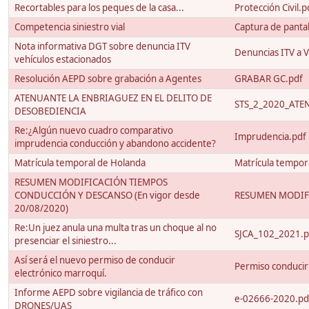
Recortables para los peques de la casa...
Protección Civil.p
Competencia siniestro vial
Captura de panta
Nota informativa DGT sobre denuncia ITV
Denuncias ITV a V
vehículos estacionados
Resolución AEPD sobre grabación a Agentes
GRABAR GC.pdf
ATENUANTE LA ENBRIAGUEZ EN EL DELITO DE
STS_2_2020_ATE
DESOBEDIENCIA
Re:¿Algún nuevo cuadro comparativo
Imprudencia.pdf
imprudencia conducción y abandono accidente?
Matrícula temporal de Holanda
Matrícula tempor
RESUMEN MODIFICACIÓN TIEMPOS
CONDUCCIÓN Y DESCANSO (En vigor desde
RESUMEN MODIF
20/08/2020)
Re:Un juez anula una multa tras un choque al no
SJCA_102_2021.p
presenciar el siniestro...
Así será el nuevo permiso de conducir
Permiso conducir
electrónico marroquí.
Informe AEPD sobre vigilancia de tráfico con
e-02666-2020.pd
DRONES/UAS