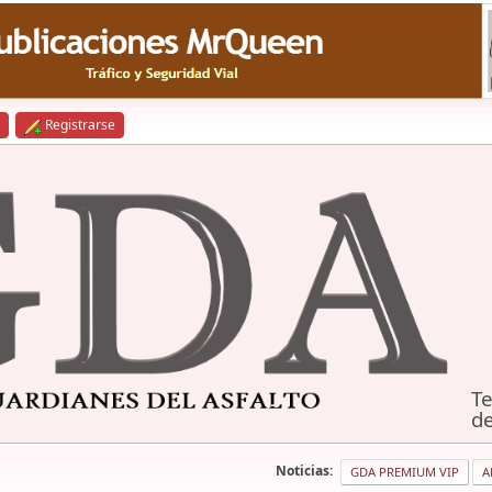
Registrarse
Te
de
Noticias:
GDA PREMIUM VIP
A