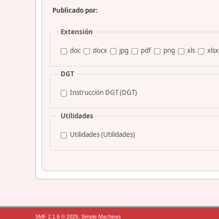
Publicado por:
Extensión
doc
docx
jpg
pdf
png
xls
xlsx
DGT
Instrucción DGT (DGT)
Utilidades
Utilidades (Utilidades)
,
SMF 2.1.6 © 2025
Simple Machines