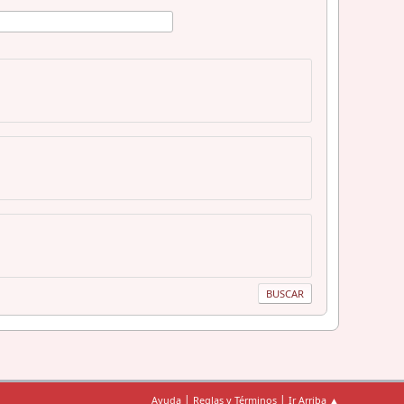
|
|
Ayuda
Reglas y Términos
Ir Arriba ▲