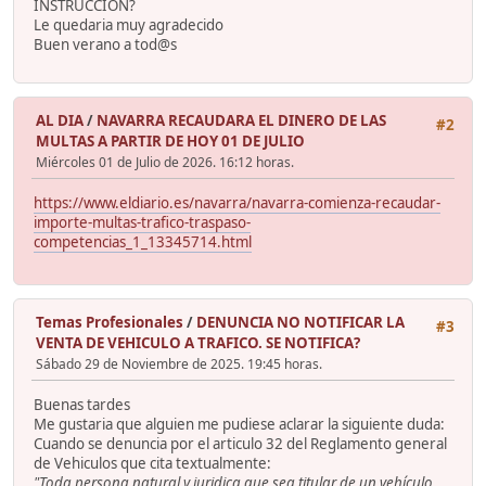
INSTRUCCION?
Le quedaria muy agradecido
Buen verano a tod@s
AL DIA
/
NAVARRA RECAUDARA EL DINERO DE LAS
#2
MULTAS A PARTIR DE HOY 01 DE JULIO
Miércoles 01 de Julio de 2026. 16:12 horas.
https://www.eldiario.es/navarra/navarra-comienza-recaudar-
importe-multas-trafico-traspaso-
competencias_1_13345714.html
Temas Profesionales
/
DENUNCIA NO NOTIFICAR LA
#3
VENTA DE VEHICULO A TRAFICO. SE NOTIFICA?
Sábado 29 de Noviembre de 2025. 19:45 horas.
Buenas tardes
Me gustaria que alguien me pudiese aclarar la siguiente duda:
Cuando se denuncia por el articulo 32 del Reglamento general
de Vehiculos que cita textualmente:
"Toda persona natural y juridica que sea titular de un vehículo