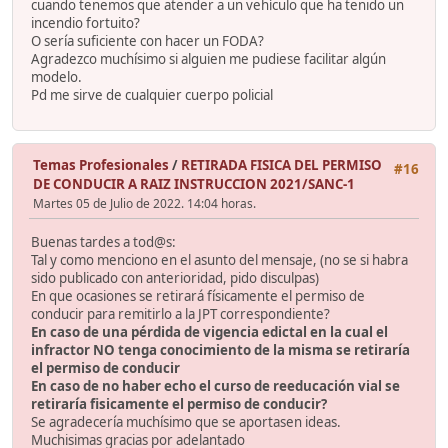
cuando tenemos que atender a un vehículo que ha tenido un
incendio fortuito?
O sería suficiente con hacer un FODA?
Agradezco muchísimo si alguien me pudiese facilitar algún
modelo.
Pd me sirve de cualquier cuerpo policial
Temas Profesionales
/
RETIRADA FISICA DEL PERMISO
#16
DE CONDUCIR A RAIZ INSTRUCCION 2021/SANC-1
Martes 05 de Julio de 2022. 14:04 horas.
Buenas tardes a tod@s:
Tal y como menciono en el asunto del mensaje, (no se si habra
sido publicado con anterioridad, pido disculpas)
En que ocasiones se retirará físicamente el permiso de
conducir para remitirlo a la JPT correspondiente?
En caso de una pérdida de vigencia edictal en la cual el
infractor NO tenga conocimiento de la misma se retiraría
el permiso de conducir
En caso de no haber echo el curso de reeducación vial se
retiraría fisicamente el permiso de conducir?
Se agradecería muchísimo que se aportasen ideas.
Muchisimas gracias por adelantado