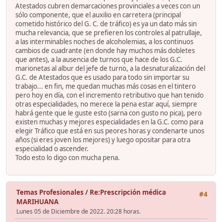
Atestados cubren demarcaciones provinciales a veces con un
sólo componente, que el auxilio en carretera (principal
cometido histórico del G. C. de tráfico) es ya un dato más sin
mucha relevancia, que se prefieren los controles al patrullaje,
a las interminables noches de alcoholemias, a los continuos
cambios de cuadrante (en donde hay muchos más dobletes
que antes), a la ausencia de turnos que hace de los G.C.
marionetas al albur del jefe de turno, a la desnaturalización del
G.C. de Atestados que es usado para todo sin importar su
trabajo... en fin, me quedan muchas más cosas en el tintero
pero hoy en día, con el incremento retributivo que han tenido
otras especialidades, no merece la pena estar aquí, siempre
habrá gente que le guste esto (sarna con gusto no pica), pero
existen muchas y mejores especialidades en la G.C. como para
elegir Tráfico que está en sus peores horas y condenarte unos
años (si eres joven los mejores) y luego opositar para otra
especialidad o ascender.
Todo esto lo digo con mucha pena.
Temas Profesionales
/
Re:Prescripción médica
#4
MARIHUANA
Lunes 05 de Diciembre de 2022. 20:28 horas.