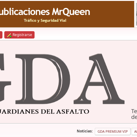
Registrarse
Te
de
Noticias:
GDA PREMIUM VIP
A