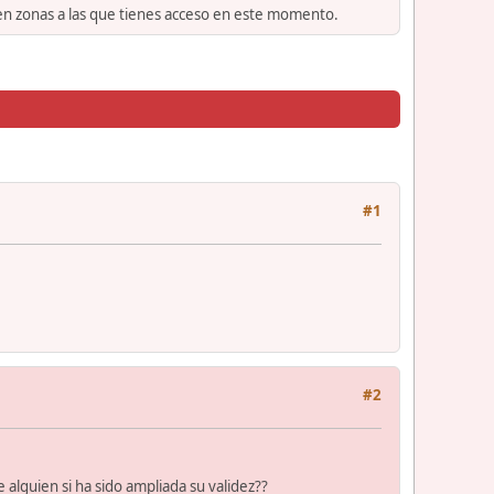
 en zonas a las que tienes acceso en este momento.
#1
#2
 alguien si ha sido ampliada su validez??