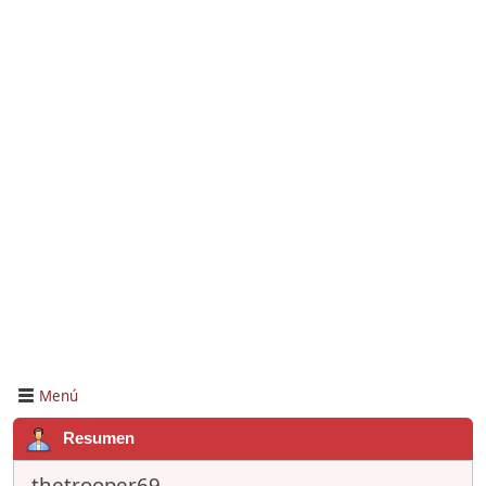
Menú
Resumen
thetrooper69