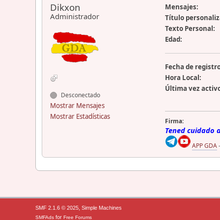
Dikxon
Mensajes:
Administrador
Título personali
Texto Personal:
Edad:
Fecha de registro
Hora Local:
Última vez activ
Desconectado
Mostrar Mensajes
Mostrar Estadísticas
Firma:
Tened cuidado ah
APP GDA
,
SMF 2.1.6 © 2025
Simple Machines
for
SMFAds
Free Forums