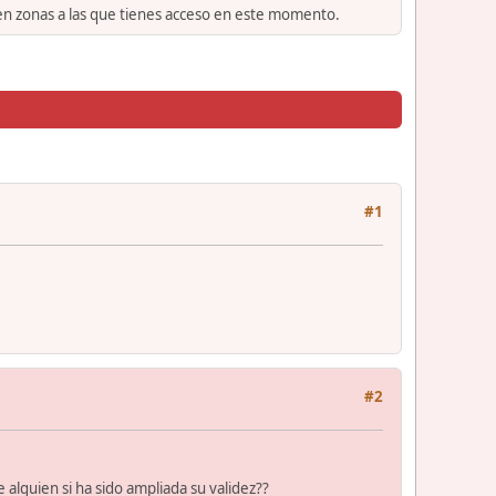
 en zonas a las que tienes acceso en este momento.
#1
#2
 alguien si ha sido ampliada su validez??