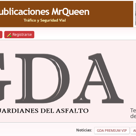
Registrarse
Te
de
Noticias:
GDA PREMIUM VIP
A