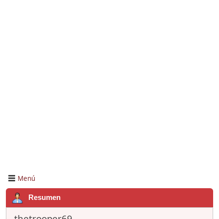
Menú
Resumen
thetrooper69