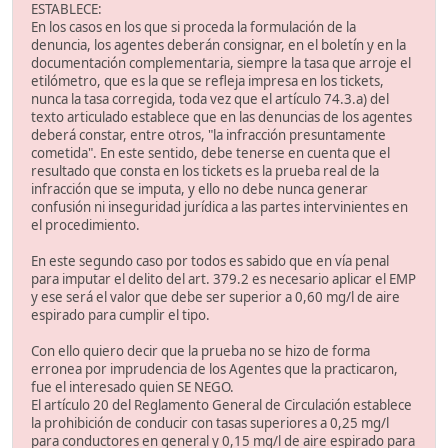
ESTABLECE:
En los casos en los que si proceda la formulación de la
denuncia, los agentes deberán consignar, en el boletín y en la
documentación complementaria, siempre la tasa que arroje el
etilómetro, que es la que se refleja impresa en los tickets,
nunca la tasa corregida, toda vez que el artículo 74.3.a) del
texto articulado establece que en las denuncias de los agentes
deberá constar, entre otros, "la infracción presuntamente
cometida". En este sentido, debe tenerse en cuenta que el
resultado que consta en los tickets es la prueba real de la
infracción que se imputa, y ello no debe nunca generar
confusión ni inseguridad jurídica a las partes intervinientes en
el procedimiento.
En este segundo caso por todos es sabido que en vía penal
para imputar el delito del art. 379.2 es necesario aplicar el EMP
y ese será el valor que debe ser superior a 0,60 mg/l de aire
espirado para cumplir el tipo.
Con ello quiero decir que la prueba no se hizo de forma
erronea por imprudencia de los Agentes que la practicaron,
fue el interesado quien SE NEGO.
El artículo 20 del Reglamento General de Circulación establece
la prohibición de conducir con tasas superiores a 0,25 mg/l
para conductores en general y 0,15 mg/l de aire espirado para