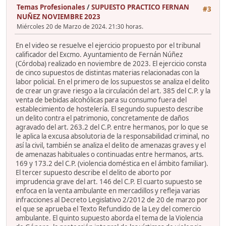
Temas Profesionales
/
SUPUESTO PRACTICO FERNAN
#3
NUÑEZ NOVIEMBRE 2023
Miércoles 20 de Marzo de 2024. 21:30 horas.
En el video se resuelve el ejercicio propuesto por el tribunal
calificador del Excmo. Ayuntamiento de Fernán Núñez
(Córdoba) realizado en noviembre de 2023. El ejercicio consta
de cinco supuestos de distintas materias relacionadas con la
labor policial. En el primero de los supuestos se analiza el delito
de crear un grave riesgo a la circulación del art. 385 del C.P. y la
venta de bebidas alcohólicas para su consumo fuera del
establecimiento de hostelería. El segundo supuesto describe
un delito contra el patrimonio, concretamente de daños
agravado del art. 263.2 del C.P. entre hermanos, por lo que se
le aplica la excusa absolutoria de la responsabilidad criminal, no
así la civil, también se analiza el delito de amenazas graves y el
de amenazas habituales o continuadas entre hermanos, arts.
169 y 173.2 del C.P. (violencia doméstica en el ámbito familiar).
El tercer supuesto describe el delito de aborto por
imprudencia grave del art. 146 del C.P. El cuarto supuesto se
enfoca en la venta ambulante en mercadillos y refleja varias
infracciones al Decreto Legislativo 2/2012 de 20 de marzo por
el que se aprueba el Texto Refundido de la Ley del comercio
ambulante. El quinto supuesto aborda el tema de la Violencia