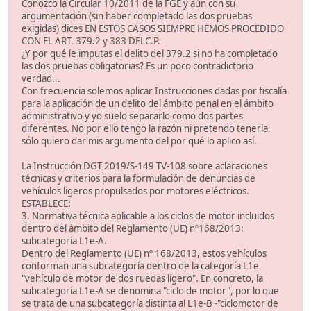
Conozco la Circular 10/2011 de la FGE y aún con su
argumentación (sin haber completado las dos pruebas
exigidas) dices EN ESTOS CASOS SIEMPRE HEMOS PROCEDIDO
CON EL ART. 379.2 y 383 DELC.P.
¿Y por qué le imputas el delito del 379.2 si no ha completado
las dos pruebas obligatorias? Es un poco contradictorio
verdad...
Con frecuencia solemos aplicar Instrucciones dadas por fiscalía
para la aplicación de un delito del ámbito penal en el ámbito
administrativo y yo suelo separarlo como dos partes
diferentes. No por ello tengo la razón ni pretendo tenerla,
sólo quiero dar mis argumento del por qué lo aplico así.
La Instrucción DGT 2019/S-149 TV-108 sobre aclaraciones
técnicas y criterios para la formulación de denuncias de
vehículos ligeros propulsados por motores eléctricos.
ESTABLECE:
3. Normativa técnica aplicable a los ciclos de motor incluidos
dentro del ámbito del Reglamento (UE) nº168/2013:
subcategoría L1e-A.
Dentro del Reglamento (UE) nº 168/2013, estos vehículos
conforman una subcategoría dentro de la categoría L1e
"vehículo de motor de dos ruedas ligero". En concreto, la
subcategoría L1e-A se denomina "ciclo de motor", por lo que
se trata de una subcategoría distinta al L1e-B -"ciclomotor de