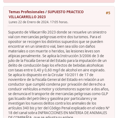
Temas Profesionales
/
SUPUESTO PRACTICO
#5
VILLACARRILLO 2023
Lunes 22 de Enero de 2024. 17:05 horas.
Supuesto de Villacarrillo 2023 donde se resuelve un siniestro
vial con mercancías peligrosas entre dos turismos. Para el
opositor se recogen los distintos supuestos que se pueden
encontrar en un siniestro vial, bien sea sólo con daños
materiales o con muerte o heridos, las lesiones leves son
atípicas penalmente. Se aplica la Instrucción 3/2006 de 3 de
julio de la Fiscalía General del Estado para la imputación de un
delito de conducción bajo los efectos de bebidas alcoholicas
con tasas entre 0,40 y 0,60 mg/l de alcohol en aire espirado.
Se aplica lo dispuesto en la Circular 10/2011 de 17 de
noviembre de la Fiscalía General del Estado en relación a un
conductor que cumplió condena por privación del derecho a
conducir vehículos a motor y ciclomotores superior a dos años,
se denuncia el transporte de mercancías peligrosas como GLP
gas licuado del petróleo y gasolina por particulares y se
investigan los nuevos delitos contra los animales de los
artículos 340 bis y ter del Código Penal explicado en el video Nº
18 del canal sobra INFRACCIONES EN MATERIA DE ANIMALES
DE COMPAÑIA, que se adjunta su enlace.