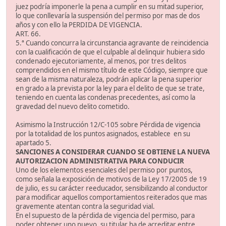
juez podría imponerle la pena a cumplir en su mitad superior,
lo que conllevaría la suspensión del permiso por mas de dos
años y con ello la PERDIDA DE VIGENCIA.
ART. 66.
5.ª Cuando concurra la circunstancia agravante de reincidencia
con la cualificación de que el culpable al delinquir hubiera sido
condenado ejecutoriamente, al menos, por tres delitos
comprendidos en el mismo título de este Código, siempre que
sean de la misma naturaleza, podrán aplicar la pena superior
en grado a la prevista por la ley para el delito de que se trate,
teniendo en cuenta las condenas precedentes, así como la
gravedad del nuevo delito cometido.
Asimismo la Instrucción 12/C-105 sobre Pérdida de vigencia
por la totalidad de los puntos asignados, establece en su
apartado 5.
SANCIONES A CONSIDERAR CUANDO SE OBTIENE LA NUEVA
AUTORIZACION ADMINISTRATIVA PARA CONDUCIR
Uno de los elementos esenciales del permiso por puntos,
como señala la exposición de motivos de la Ley 17/2005 de 19
de julio, es su carácter reeducador, sensibilizando al conductor
para modificar aquellos comportamientos reiterados que mas
gravemente atentan contra la seguridad vial.
En el supuesto de la pérdida de vigencia del permiso, para
poder obtener uno nuevo, su titular ha de acreditar entre