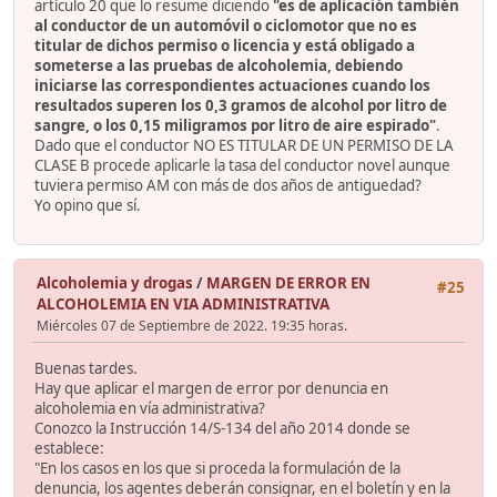
artículo 20 que lo resume diciendo
"es de aplicación también
al conductor de un automóvil o ciclomotor que no es
titular de dichos permiso o licencia y está obligado a
someterse a las pruebas de alcoholemia, debiendo
iniciarse las correspondientes actuaciones cuando los
resultados superen los 0,3 gramos de alcohol por litro de
sangre, o los 0,15 miligramos por litro de aire espirado"
.
Dado que el conductor NO ES TITULAR DE UN PERMISO DE LA
CLASE B procede aplicarle la tasa del conductor novel aunque
tuviera permiso AM con más de dos años de antiguedad?
Yo opino que sí.
Alcoholemia y drogas
/
MARGEN DE ERROR EN
#25
ALCOHOLEMIA EN VIA ADMINISTRATIVA
Miércoles 07 de Septiembre de 2022. 19:35 horas.
Buenas tardes.
Hay que aplicar el margen de error por denuncia en
alcoholemia en vía administrativa?
Conozco la Instrucción 14/S-134 del año 2014 donde se
establece:
"En los casos en los que si proceda la formulación de la
denuncia, los agentes deberán consignar, en el boletín y en la