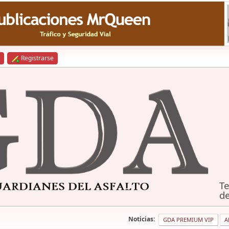
Registrarse
Te
de
Noticias:
GDA PREMIUM VIP
A