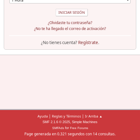
¿Olvidaste tu contraseña?
¿No te ha llegado el correo de activación?
¿No tienes cuenta?
Regístrate
.
|
|
Ayuda
Reglas y Términos
Ir Arriba ▲
,
SMF 2.1.6 © 2025
Simple Machines
for
SMFAds
Free Forums
Page generada en 0.321 segundos con 14 consultas.