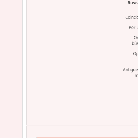
Busca
Coinci
Por 
O
bú
Op
Antigüe
m