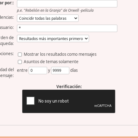
r por::
p.e.
"Rebelión en la Granja" de Orwell -película
dencias:
usuario:
rden de
squeda:
ciones:
Mostrar los resultados como mensajes
Asuntos de temas solamente
dad del
entre
y
días
ensaje:
Verificación: