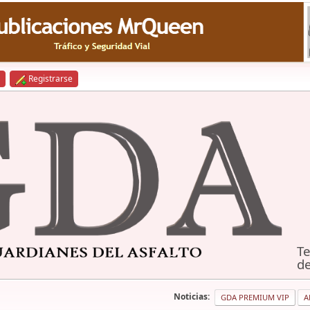
Registrarse
Te
de
Noticias:
GDA PREMIUM VIP
A