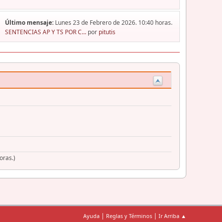
Último mensaje:
Lunes 23 de Febrero de 2026. 10:40 horas.
SENTENCIAS AP Y TS POR C...
por
pitutis
oras.)
|
|
Ayuda
Reglas y Términos
Ir Arriba ▲