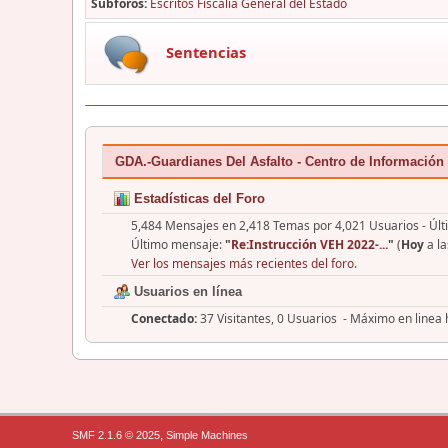
Subforos
Escritos Fiscalía General del Estado
Sentencias
GDA.-Guardianes Del Asfalto - Centro de Información
Estadísticas del Foro
5,484 Mensajes en 2,418 Temas por 4,021 Usuarios - Últ
Último mensaje:
"
Re:Instrucción VEH 2022-...
"
(
Hoy
a la
Ver los mensajes más recientes del foro.
Usuarios en línea
Conectado:
37 Visitantes, 0 Usuarios - Máximo en linea
,
SMF 2.1.6 © 2025
Simple Machines